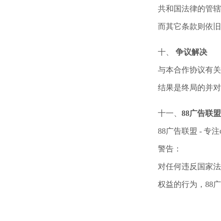
共和国法律的管辖
而其它条款则依旧对
十、
争议解决
与本合作协议有关
结果是终局的并对
十一、
88广告联
88广告联盟 - 
警告：
对任何违反国家法律
权益的行为，88广