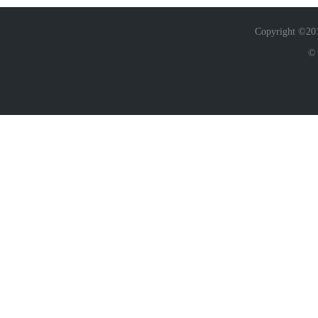
Copyright ©
©