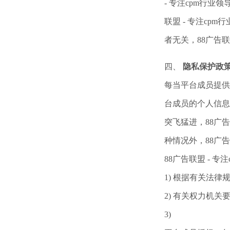
- 专注cpm行
联盟 - 专注cp
者无关，88广告联
四、
隐私保护政
每当平台成员提供给
台成员的个人信息
突飞猛进，88广告
种情况外，88广
88广告联盟 - 
1) 根据有关法律
2) 有关权力机关
3)