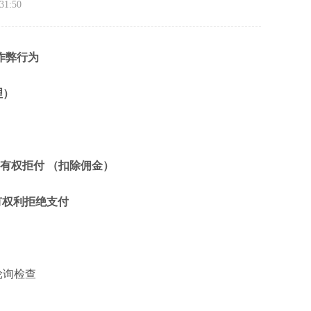
1:50
作弊行为
理）
或有权拒付
（扣除佣金）
台有权利拒绝支付
轮询检查