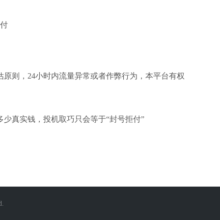
拒付
估原则，24小时内流量异常或者作弊行为，本平台有权
少真实钱，投机取巧只会等于“封号拒付”
.
停号观察），不在解释一点。